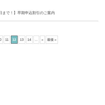
1日まで！】早期申込割引のご案内
0
11
12
13
14
...
»
最後 »