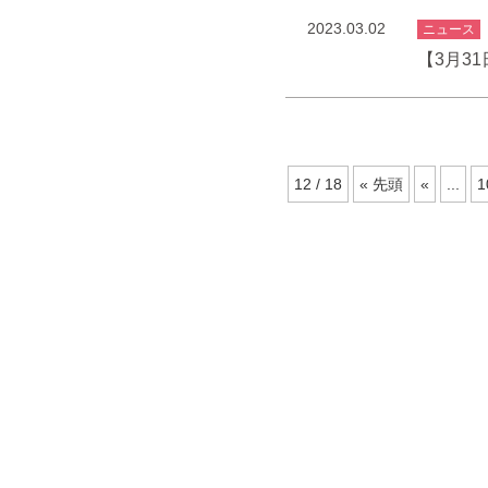
2023.03.02
ニュース
【3月3
12 / 18
« 先頭
«
...
1