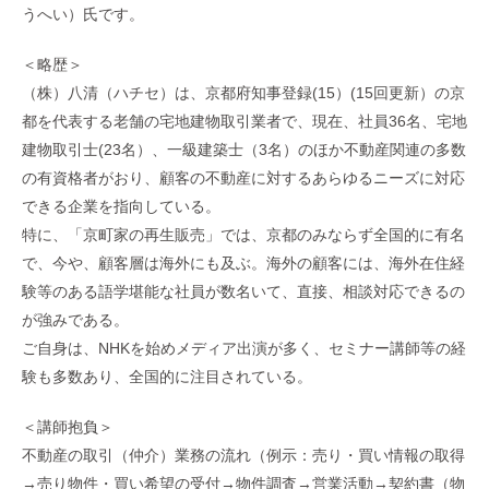
うへい）氏です。
＜略歴＞
（株）八清（ハチセ）は、京都府知事登録(15）(15回更新）の京
都を代表する老舗の宅地建物取引業者で、現在、社員36名、宅地
建物取引士(23名）、一級建築士（3名）のほか不動産関連の多数
の有資格者がおり、顧客の不動産に対するあらゆるニーズに対応
できる企業を指向している。
特に、「京町家の再生販売」では、京都のみならず全国的に有名
で、今や、顧客層は海外にも及ぶ。海外の顧客には、海外在住経
験等のある語学堪能な社員が数名いて、直接、相談対応できるの
が強みである。
ご自身は、NHKを始めメディア出演が多く、セミナー講師等の経
験も多数あり、全国的に注目されている。
＜講師抱負＞
不動産の取引（仲介）業務の流れ（例示：売り・買い情報の取得
→売り物件・買い希望の受付→物件調査→営業活動→契約書（物