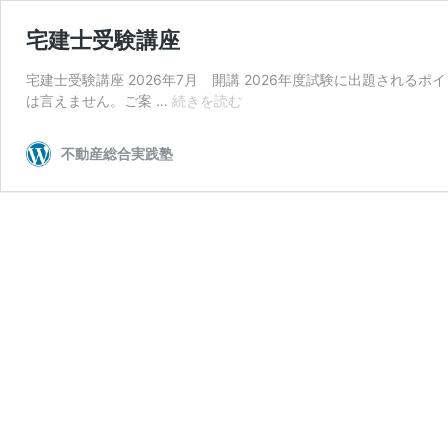
宅建士受験講座
宅建士受験講座 2026年7月 開講 2026年度試験に出題される
宅
は言えません。ご案 …
続きを読む
建
士
不動産総合実践塾
受
験
講
座